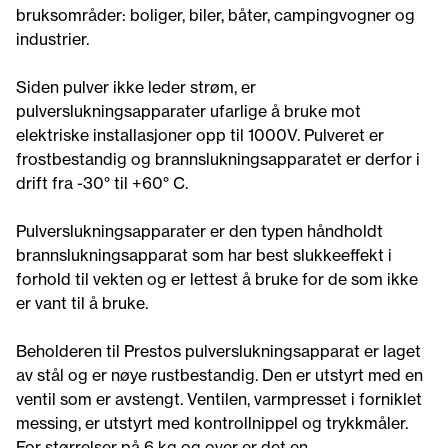
bruksområder: boliger, biler, båter, campingvogner og
industrier.
Siden pulver ikke leder strøm, er
pulverslukningsapparater ufarlige å bruke mot
elektriske installasjoner opp til 1000V. Pulveret er
frostbestandig og brannslukningsapparatet er derfor i
drift fra -30° til +60° C.
Pulverslukningsapparater er den typen håndholdt
brannslukningsapparat som har best slukkeeffekt i
forhold til vekten og er lettest å bruke for de som ikke
er vant til å bruke.
Beholderen til Prestos pulverslukningsapparat er laget
av stål og er nøye rustbestandig. Den er utstyrt med en
ventil som er avstengt. Ventilen, varmpresset i forniklet
messing, er utstyrt med kontrollnippel og trykkmåler.
For størrelser på 6 kg og over er det en