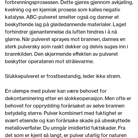
forbrenningsprosessen. Dette gjøres gjennom avkjøling,
kvelning og en kjemisk prosess som kalles negativ
katalyse. ABC-pulveret smelter også og danner et
beskyttende lag på glødedannende materialer. Laget
forhindrer gjenantennelse da luften hindres i å nå
glørne. Når pulveret sprayes mot brannen, dannes en
sterk pulversky som raskt dekker og delvis suges inn i
brannkilden. Den skjermende effekten av pulveret
beskytter operatøren mot strålevarme.
Slukkepulveret er frostbestandig, leder ikke strøm.
En ulempe med pulver kan være behovet for
dekontaminering etter en slokkeoperasjon. Men ofte er
behovet for opprydding forårsaket av selve brannen
betydelig større. Pulver kombinert med fuktighet er
svært etsende og kan forårsake skade på ubeskyttede
metalloverflater. Du unngår imidlertid fuktskader. Fra
det som er kjent så langt, er pulver ufarlig for naturen